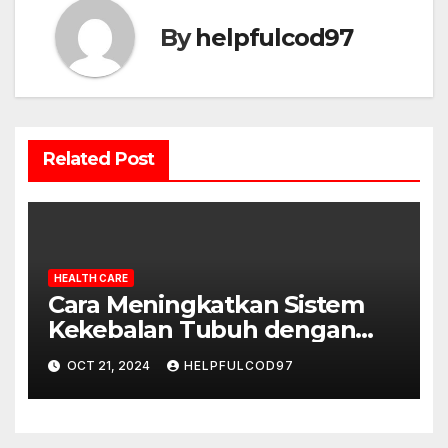
By
helpfulcod97
Related Post
HEALTH CARE
Cara Meningkatkan Sistem
Kekebalan Tubuh dengan
Nutrisi Alami
OCT 21, 2024
HELPFULCOD97